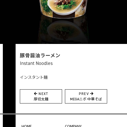
豚骨醤油ラーメン
Instant Noodles
インスタント麺
NEXT
PREV
投
厚切太麺
MEGAニボ 中華そば
稿
ナ
ビ
HOME
COMPANY