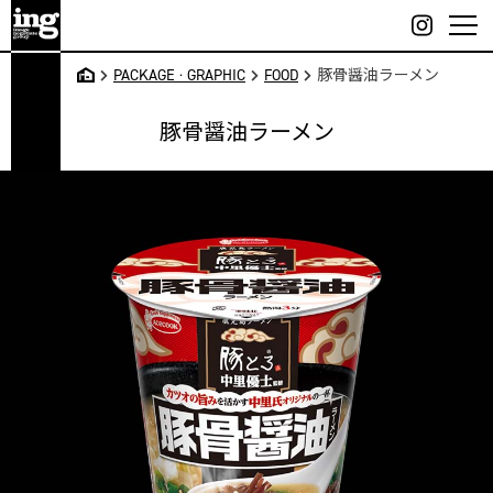
Skip
to
content
大
PACKAGE · GRAPHIC
FOOD
豚骨醤油ラーメン
阪・
吹
豚骨醤油ラーメン
田・
江坂
のデ
ザイ
ン事
務所