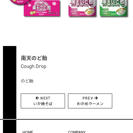
南天のど飴
Cough Drop
のど飴
NEXT
PREV
投
いか焼そば
わかめラーメン
稿
ナ
ビ
HOME
COMPANY