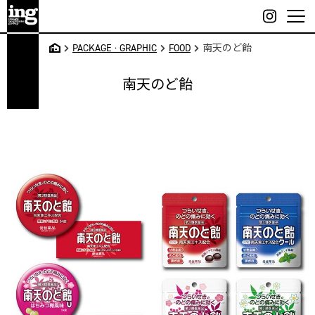
Skip
to
content
大
PACKAGE · GRAPHIC
FOOD
南天のど飴
阪・
吹
南天のど飴
田・
江坂
のデ
ザイ
ン事
務所