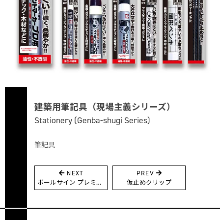
建築用筆記具（現場主義シリーズ）
Stationery (Genba-shugi Series)
筆記具
NEXT
PREV
投
ボールサイン プレミアム
仮止めクリップ
稿
ナ
ビ