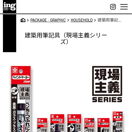
Skip
to
content
大
PACKAGE · GRAPHIC
HOUSEHOLD
建築用筆記具（現場主義シリーズ）
阪・
吹
建築用筆記具（現場主義シリー
田・
ズ）
江坂
のデ
ザイ
ン事
務所